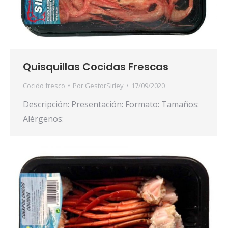
Quisquillas Cocidas Frescas
Cocido fresco
Por
GestorSirley
17/09/2020
Descripción: Presentación: Formato: Tamaños:
Alérgenos: