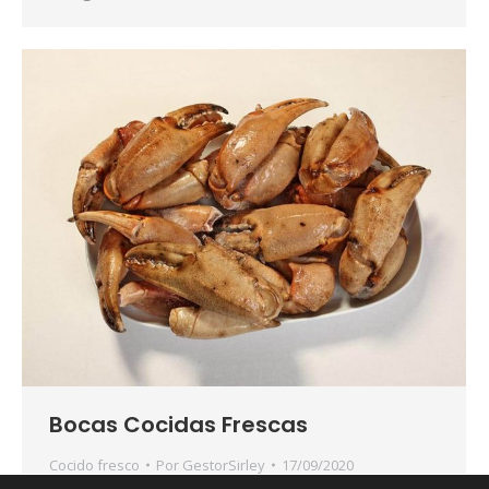
Bocas Cocidas Frescas
Cocido fresco
Por
GestorSirley
17/09/2020