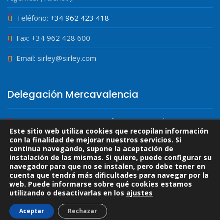
Teléfono:
+34 962 423 418
Fax: +34 962 428 600
Email: sirley@sirley.com
Delegación Mercavalencia
Carretera Fuente en Corts nº 231, Nave Multiservicios III,
Módulo 40, 46013 Valencia.
Este sitio web utiliza cookies que recopilan información
con la finalidad de mejorar nuestros servicios. Si
continua navegando, supone la aceptación de
Teléfono:
+34 696 46 79 19
instalación de las mismas. Si quiere, puede configurar su
navegador para que no se instalen, pero debe tener en
cuenta que tendrá más dificultades para navegar por la
web. Puede informarse sobre qué cookies estamos
utilizando o desactivarlas en los
ajustes
Diseño web ebweb.es
Aceptar
Rechazar
Aviso Legal
|
Política de Privacidad
|
Cookies