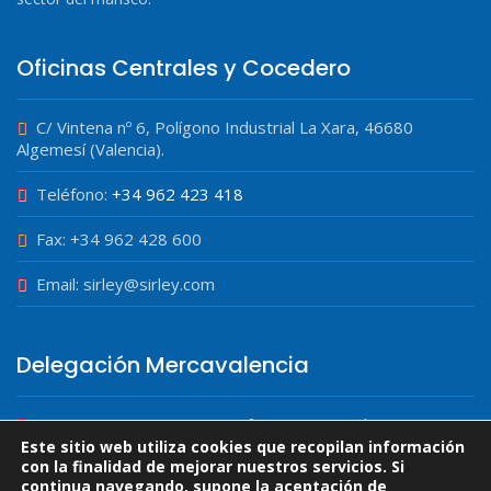
Oficinas Centrales y Cocedero
C/ Vintena nº 6, Polígono Industrial La Xara, 46680
Algemesí (Valencia).
Teléfono:
+34 962 423 418
Fax: +34 962 428 600
Email: sirley@sirley.com
Delegación Mercavalencia
Carretera Fuente en Corts nº 231, Nave Multiservicios III,
Módulo 40, 46013 Valencia.
Este sitio web utiliza cookies que recopilan información
con la finalidad de mejorar nuestros servicios. Si
continua navegando, supone la aceptación de